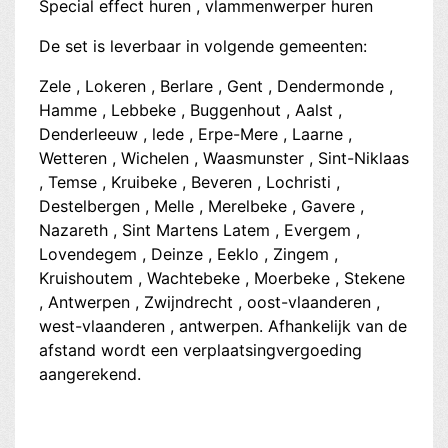
Special effect huren , vlammenwerper huren
De set is leverbaar in volgende gemeenten:
Zele , Lokeren , Berlare , Gent , Dendermonde ,
Hamme , Lebbeke , Buggenhout , Aalst ,
Denderleeuw , lede , Erpe-Mere , Laarne ,
Wetteren , Wichelen , Waasmunster , Sint-Niklaas
, Temse , Kruibeke , Beveren , Lochristi ,
Destelbergen , Melle , Merelbeke , Gavere ,
Nazareth , Sint Martens Latem , Evergem ,
Lovendegem , Deinze , Eeklo , Zingem ,
Kruishoutem , Wachtebeke , Moerbeke , Stekene
, Antwerpen , Zwijndrecht , oost-vlaanderen ,
west-vlaanderen , antwerpen. Afhankelijk van de
afstand wordt een verplaatsingvergoeding
aangerekend.